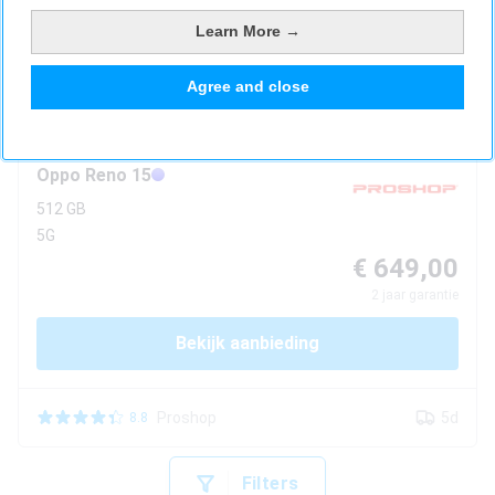
Learn More →
Bekijk aanbieding
Agree and close
Coolblue
1d
7.8
Oppo
Reno 15
512 GB
5G
€ 649,00
2
jaar garantie
Bekijk aanbieding
Proshop
5d
8.8
Filters