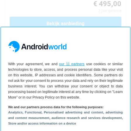
€ 495,00
2
jaar garantie
Bekijk aanbieding
bol.com plaza
3d
5
Tip:
Een
Oppo
Reno 15
met abonnement
is
tot
With your agreement, we and
our 11 partners
use cookies or similar
€ 212,00
goedkoper
dan een los toestel met sim-
technologies to store, access, and process personal data like your visit
only
on this website, IP addresses and cookie identifiers. Some partners do
not ask for your consent to process your data and rely on their legitimate
business interest. You can withdraw your consent or object to data
processing based on legitimate interest at any time by clicking on “Learn
Oppo
Reno 15
More” or in our Privacy Policy on this website.
512 GB
We and our partners process data for the following purposes:
5G
Analytics
, Functional
, Personalised advertising and content, advertising
and content measurement, audience research and services development
,
€ 599,00
Store and/or access information on a device
2
jaar garantie