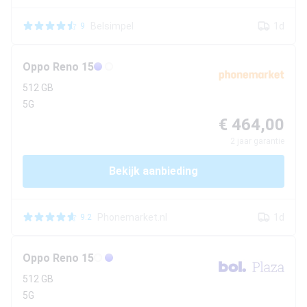
Belsimpel
1d
9
Oppo
Reno 15
512 GB
5G
€ 464,00
2
jaar garantie
Bekijk aanbieding
Phonemarket.nl
1d
9.2
Oppo
Reno 15
512 GB
5G