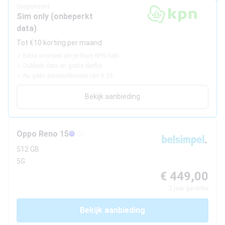
Beste tablets
Gesponsord
Sim only (onbeperkt
Smartwatches
data)
Tot €10 korting per maand
Oordopjes
✓
Extra voordeel als je thuis KPN hebt:
✓
Dubbele data en gratis Netflix
Tablets
✓
Nu géén aansluitkosten van € 25
Deals
Bekijk aanbieding
Community
Oppo
Reno 15
512 GB
Login
5G
Nieuwsbrief
€ 449,00
Over ons
2
jaar garantie
Bekijk aanbieding