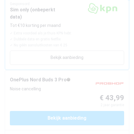
Beste tablets
Gesponsord
Sim only (onbeperkt
Smartwatches
data)
Tot €10 korting per maand
Oordopjes
✓
Extra voordeel als je thuis KPN hebt:
✓
Dubbele data en gratis Netflix
Tablets
✓
Nu géén aansluitkosten van € 25
Deals
Bekijk aanbieding
Community
OnePlus
Nord Buds 3 Pro
Noise cancelling
Login
€ 43,99
Nieuwsbrief
Over ons
2
jaar garantie
Bekijk aanbieding