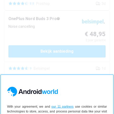
Proshop
3d
8.8
OnePlus
Nord Buds 3 Pro
Noise cancelling
€ 48,95
2
jaar garantie
Bekijk aanbieding
Belsimpel
1d
9
OnePlus
Nord Buds 3 Pro
Noise cancelling
€ 48,95
2
jaar garantie
With your agreement, we and
our 11 partners
use cookies or similar
technologies to store, access, and process personal data like your visit