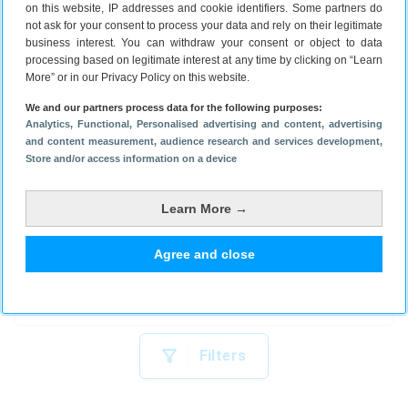
Bekijk aanbieding
on this website, IP addresses and cookie identifiers. Some partners do
not ask for your consent to process your data and rely on their legitimate
business interest. You can withdraw your consent or object to data
processing based on legitimate interest at any time by clicking on “Learn
Bol.com
2d
5
More” or in our Privacy Policy on this website.
We and our partners process data for the following purposes:
OnePlus
Nord Buds 3 Pro
Analytics
, Functional
, Personalised advertising and content, advertising
and content measurement, audience research and services development
,
Noise cancelling
Store and/or access information on a device
€ 143,02
2
jaar garantie
Learn More →
Bekijk aanbieding
Agree and close
bol.com plaza
9d
5
Filters