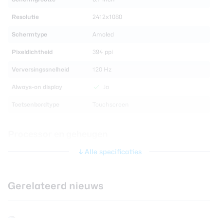
Resolutie
2412x1080
Schermtype
Amoled
Pixeldichtheid
394 ppi
Verversingssnelheid
120 Hz
Always-on display
Ja
Toetsenbordtype
Touchscreen
Processor en geheugen
Alle specificaties
Chipset
Mediatek Dimensity 7200 Pro
CPU-kernen
Octa Core
Gerelateerd nieuws
CPU-snelheid
2.80 GHz
Grafische chip
ARM Mali-G610 MC6