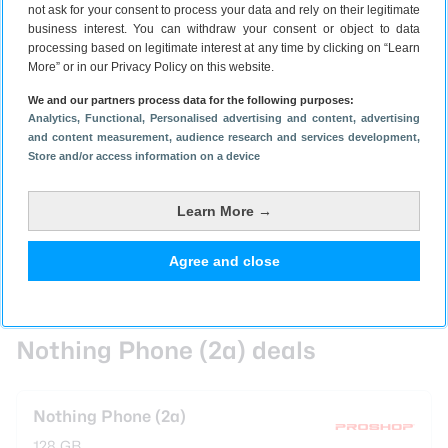
not ask for your consent to process your data and rely on their legitimate
Sinds 12 maart 2024 is de Nothing Phone (2a) in
business interest. You can withdraw your consent or object to data
Nederland te koop. Er zijn twee configuraties: een
processing based on legitimate interest at any time by clicking on “Learn
met 8 GB werkgeheugen en 128 GB en een met 12 GB
More” or in our Privacy Policy on this website.
werkgeheugen en 256 GB opslag.
We and our partners process data for the following purposes:
Kies je voor de variant met 8 GB en 128 GB geldt er
Analytics
, Functional
, Personalised advertising and content, advertising
een adviesprijs van
329 euro
. Voor de versie met 12
and content measurement, audience research and services development
,
Store and/or access information on a device
GB werkgeheugen en 256 GB opslagruimte betaal je
een adviesprijs van
379 euro
. Goed om te weten is
dat je een deel van je opslagruimte kan opgeven om
Learn More →
het werkgeheugen uit te breiden.
De Nothing Phone (2a) is in de kleuren wit, zwart en
Agree and close
melk verkrijgbaar.
Nothing Phone (2a) deals
Nothing Phone (2a)
128 GB