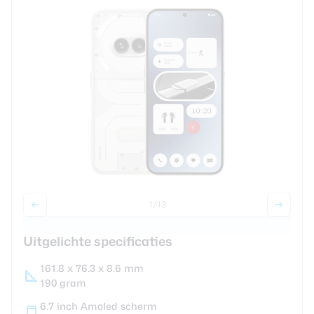
review
Beste tablets
Smartwatches
Oordopjes
Tablets
Deals
Community
1
/13
Login
Nieuwsbrief
Uitgelichte specificaties
Over ons
161.8 x 76.3 x 8.6 mm
190 gram
6.7 inch Amoled scherm