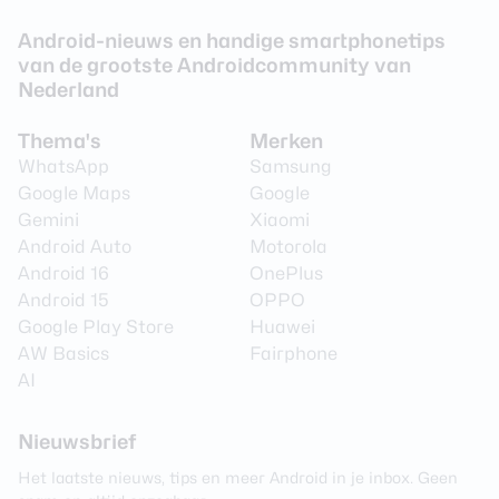
Android-nieuws en handige smartphonetips
Videoresolutie
3840 x 2160 (4K)
van de grootste Androidcommunity van
Video Framerate
30 fps
Nederland
Flitser
Ja
Thema's
Merken
Flitstype
Dual LED
WhatsApp
Samsung
Google Maps
Google
Camera 2 - Type lens
Groothoeklens
Gemini
Xiaomi
Camera 2 - Aantal
Android Auto
Motorola
50 MP
megapixel
Android 16
OnePlus
Android 15
OPPO
Camera 2 - Diafragma
F/2.2
Google Play Store
Huawei
Camera 2 -
Nee
AW Basics
Fairphone
Beeldstabilisatie
AI
Camera 2 - Optische zoom
Nee
Nieuwsbrief
Camera voorkant
Het laatste nieuws, tips en meer Android in je inbox. Geen