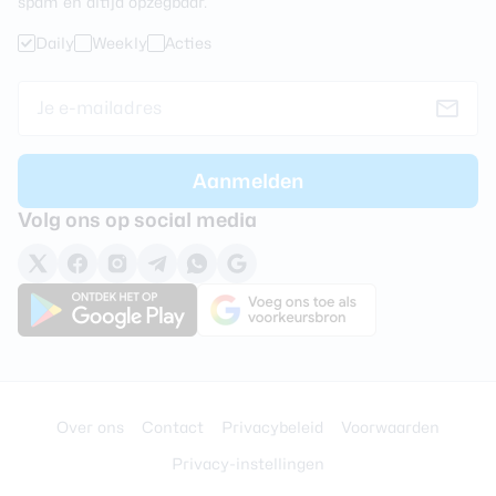
spam en altijd opzegbaar.
Aantal lenzen
1
Daily
Weekly
Acties
Camera 1 - Aantal
32 MP
megapixel
Camera 1 - Type lens
Standaard
Camera 1 - Autofocus
Nee
Camera 1 - Videoresolutie
1920 x 1080 (Full-HD)
Volg ons op social media
Audio
3,5 mm hoofdtelefoon
Nee
aansluiting
Bluetooth stereo (A2DP)
Ja
Speaker
Stereo
Over ons
Contact
Privacybeleid
Voorwaarden
Privacy-instellingen
Batterij