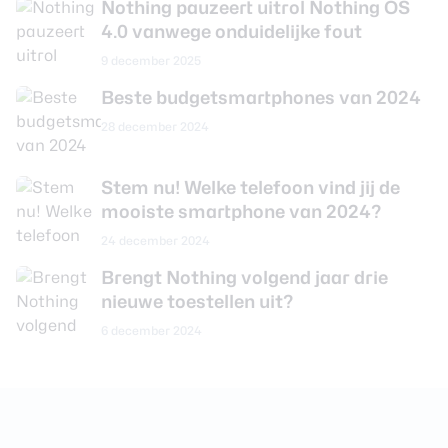
Nothing pauzeert uitrol Nothing OS
Werkgeheugen
8 GB
4.0 vanwege onduidelijke fout
Interne opslag
128 GB
9 december 2025
Uitbreidbaar geheugen
Nee
Beste budgetsmartphones van 2024
28 december 2024
Camera achterkant
Stem nu! Welke telefoon vind jij de
Aantal lenzen
2
mooiste smartphone van 2024?
Camera 1 - Aantal
50 MP
24 december 2024
megapixel
Brengt Nothing volgend jaar drie
Camera 1 - Diafragma
F/1.9
nieuwe toestellen uit?
Camera 1 - Autofocus
Ja
6 december 2024
Camera 1 -
Nee
Beeldstabilisatie
Camera 1 - Digitale zoom
Ja
Camera 1 - Optische zoom
Nee