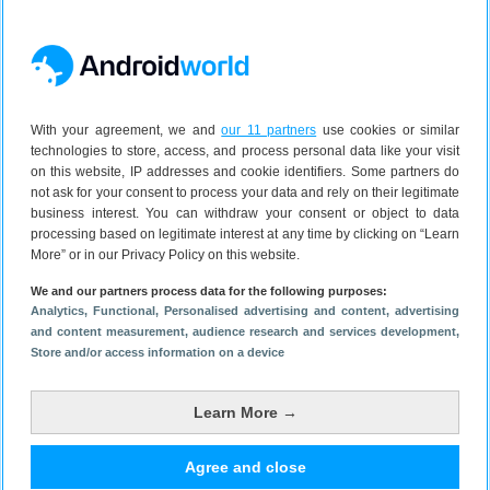
Download de nieuwe
Androidworld-app!
With your agreement, we and
our 11 partners
use cookies or similar
technologies to store, access, and process personal data like your visit
Ontvang het Android-nieuws in je
on this website, IP addresses and cookie identifiers. Some partners do
mail
not ask for your consent to process your data and rely on their legitimate
business interest. You can withdraw your consent or object to data
processing based on legitimate interest at any time by clicking on “Learn
More” or in our Privacy Policy on this website.
We and our partners process data for the following purposes:
Bekijk ook
Analytics
, Functional
, Personalised advertising and content, advertising
and content measurement, audience research and services development
,
Store and/or access information on a device
Xiaomi 18 Pro wordt eerste
smartphone met Snapdragon 8 Elite
Learn More →
Gen 6 en krijgt flinke prijsstijging
Agree and close
29 juni 2026