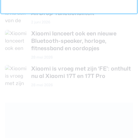
Xiaomi is nu ook van de partij met
AirDrop-functionaliteit
2 juni 2026
Xiaomi lanceert ook een nieuwe
Bluetooth-speaker, horloge,
fitnessband en oordopjes
28 mei 2026
Xiaomi is vroeg met zijn ‘FE’: onthult
nu al Xiaomi 17T en 17T Pro
28 mei 2026