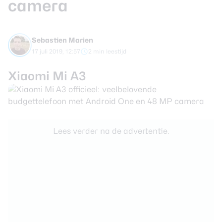
camera
review
Beste tablets
Smartwatches
Sebastien Marien
Oordopjes
17 juli 2019, 12:57
2 min leestijd
Tablets
Xiaomi Mi A3
Deals
Community
Lees verder na de advertentie.
Login
Nieuwsbrief
Over ons