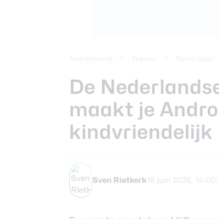
Beste koptele
Samsung Gala
Smartphones
review
Beste tablets
Smartwatches
Androidworld
Nieuws
Beste apps
Oordopjes
De Nederlandse
maakt je Andr
Tablets
kindvriendelijk
Deals
Community
Sven Rietkerk
16 juni 2026, 14:00
Login