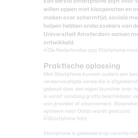
Een eerste smartphone blijft voor v
Nieuwsbrief
willen appen met klasgenoten en on
Over ons
maken over schermtijd, sociale medi
helpen hebben onderzoekers van de
Universiteit Amsterdam samen me
ontwikkeld.
Praktische oplossing
Met Startphone kunnen ouders een bes
vereenvoudigde versie die is afgestemd 
gebeurt door een eigen launcher over 
is vanaf vandaag gratis beschikbaar vi
van provider of abonnement. Bovendien
systeem naar Odido wordt gestuurd.
Startphone is gebaseerd op recente ric