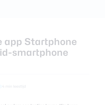
foons
xy Z Fold 7
 app Startphone
oid-smartphone
4 min leestijd