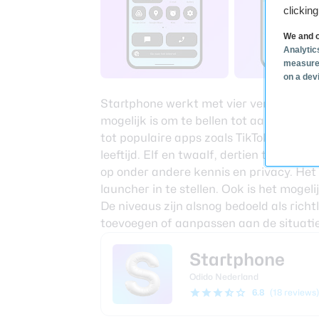
clickin
We and o
Analytic
measure
on a dev
Startphone werkt met vier verschillend
mogelijk is om te bellen tot aan het h
tot populaire apps zoals TikTok, Snapch
leeftijd. Elf en twaalf, dertien tot veert
op onder andere kennis en privacy. Het 
launcher in te stellen. Ook is het mogeli
De niveaus zijn alsnog bedoeld als rich
toevoegen of aanpassen aan de situatie
Startphone
Odido Nederland
6.8
(18 reviews)