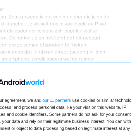
er
app. Zoals gezegd is het een launcher die je op de
d launcher. Je wisselt dus bijvoorbeeld de Pixel
nt als ouder vervolgens zelf bepalen welke
en. De makers zien het liefst dat dit gebeurt
 gaan om zo samen afspraken te maken.
oorkomen dat kinderen direct toegang krijgen
 smartphone, terwijl ouders wel de ruimte
r zelfstandigheid te geven.
our agreement, we and
our 11 partners
use cookies or similar technolo
access, and process personal data like your visit on this website, IP
es and cookie identifiers. Some partners do not ask for your consent
 your data and rely on their legitimate business interest. You can wit
nsent or object to data processing based on legitimate interest at any