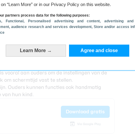
g on “Learn More” or in our Privacy Policy on this website.
ur partners process data for the following purposes:
s
, Functional
, Personalised advertising and content, advertising and
ment, audience research and services development
, Store and/or access in
ice
e niveaus. Een basisniveau waar het alleen
Learn More →
Agree and close
oogste niveau waarbij ouderen ook toegang geven
at en Instagram. De niveaus zijn ingedeeld op
ien en vijftien jaar en ouder. Dit is verder gebaseerd
is vooral aan ouders om de instellingen van de
jk om schermtijd vast te stellen.
tlijn. Ouders kunnen functies ook handmatig
 van hun kind.
Download gratis
Via Google Play