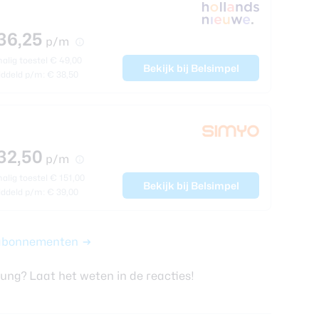
36,25
p/m
lig toestel € 49,00
Bekijk bij Belsimpel
ddeld p/m: € 38,50
32,50
p/m
lig toestel € 151,00
Bekijk bij Belsimpel
ddeld p/m: € 39,00
7 abonnementen
sung? Laat het weten in de reacties!