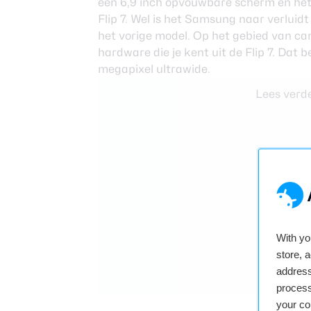
een 6,9 inch opvouwbare scherm en het 
Flip 7. Wel is het Samsung naar verluid
het vorige model. Op het gebied van c
hardware die je kent uit de Flip 7. Da
megapixel ultrawide.
Lees verde
With y
store, 
address
process
your co