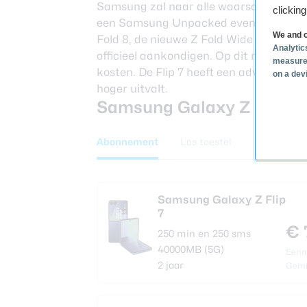
Samsung zal naar alle waarschijnlijkhei
clickin
een Samsung Unpacked evenement in 
We and o
Fold 8, de nieuwe
Z Fold Wide
en de Gal
Analytic
officieel aankondigen. Op dit moment w
measure
kosten. De
Flip 7
heeft een adviesprijs va
on a dev
hoger uitvalt.
Samsung Galaxy Z Flip 7 
Abonnement
Los toestel
Samsung Galaxy Z Flip
7
€ 
250 min en 250 sms
40000MB (5G)
Eenma
2 jaar
Gemi