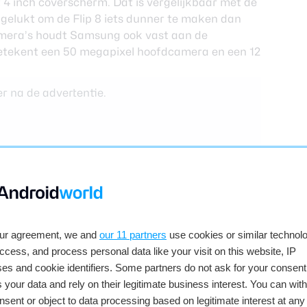
4 inch coverscherm. Dat is vergelijkbaar met de
t gelukt om de Flip 8 iets dunner te maken dan
amera’s houdt Samsung ook vast aan de
t betekent een 50 megapixel hoofdcamera en een 12
r na de advertentie.
our agreement, we and
our 11 partners
use cookies or similar technolo
access, and process personal data like your visit on this website, IP
es and cookie identifiers. Some partners do not ask for your consent
 your data and rely on their legitimate business interest. You can wit
nsent or object to data processing based on legitimate interest at any