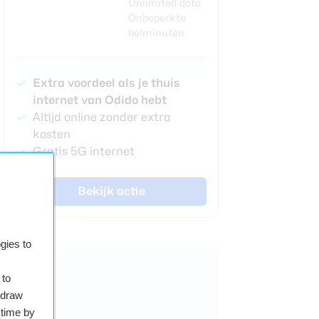
Unlimited data
Onbeperkte
belminuten
Extra voordeel als je thuis
internet van Odido hebt
Altijd online zonder extra
kosten
Gratis 5G internet
Bekijk actie
gies to
 to
hdraw
 time by