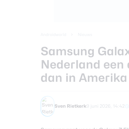
Beste koptele
Samsung Gala
Smartphones
review
Beste tablets
Smartwatches
Androidworld
Nieuws
Oordopjes
Samsung Galaxy 
Nederland een 
Tablets
dan in Amerika
Deals
Community
Sven Rietkerk
9 juni 2026, 14:42
Login