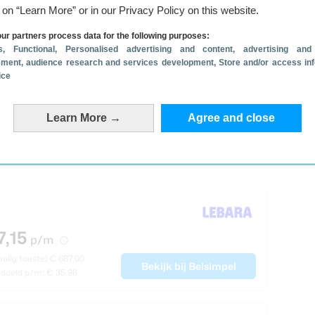
d deze nieuwe Flip op 22 juli aankondigen tijdens
g on “Learn More” or in our Privacy Policy on this website.
Londen. Daar
verwachten we ook
de Galaxy Z
ur partners process data for the following purposes:
axy Watch 9. Samsung moet dit zelf nog wel
s
, Functional
, Personalised advertising and content, advertising and
eten we dus ook nog niet wat de Flip 8 gaat
ment, audience research and services development
, Store and/or access in
n 1.169 euro. Wij gaan er vanuit dat de Flip 8 iets
ice
deals
Learn More →
Agree and close
7,15
p/m
lig toestel € 687,00
Bekijk bij Belsimpel
ddeld p/m: € 35,98