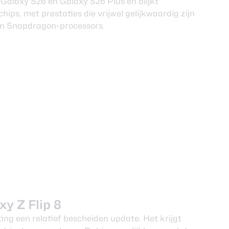
 Galaxy S26 en Galaxy S26 Plus en blijkt
hips, met prestaties die vrijwel gelijkwaardig zijn
en Snapdragon-processors.
xy Z Flip 8
ing een relatief bescheiden update. Het krijgt