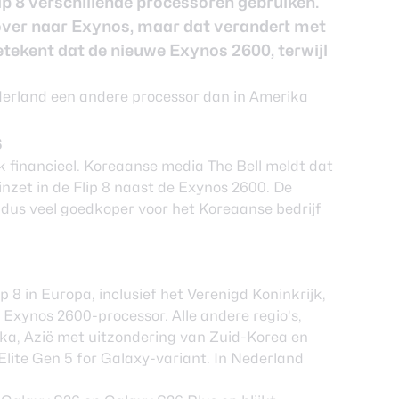
p 8 verschillende processoren gebruiken.
l over naar Exynos, maar dat verandert met
etekent dat de nieuwe Exynos 2600, terwijl
s
ijk financieel. Koreaanse media
The Bell
meldt dat
nzet in de
Flip 8
naast de Exynos 2600. De
dus veel goedkoper voor het Koreaanse bedrijf
 8 in Europa, inclusief het Verenigd Koninkrijk,
 Exynos 2600-processor. Alle andere regio’s,
a, Azië met uitzondering van Zuid-Korea en
lite Gen 5 for Galaxy-variant. In Nederland