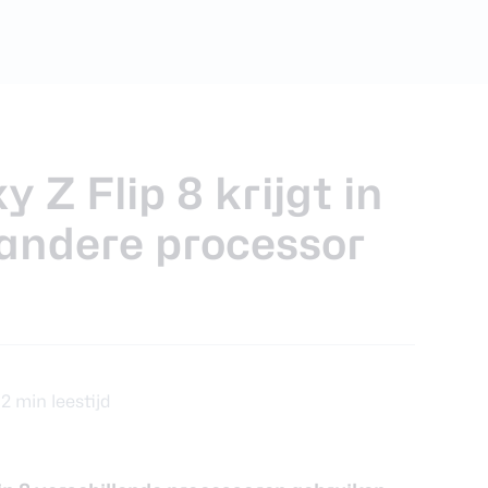
foons
xy Z Fold 7
Z Flip 8 krijgt in
andere processor
2 min leestijd