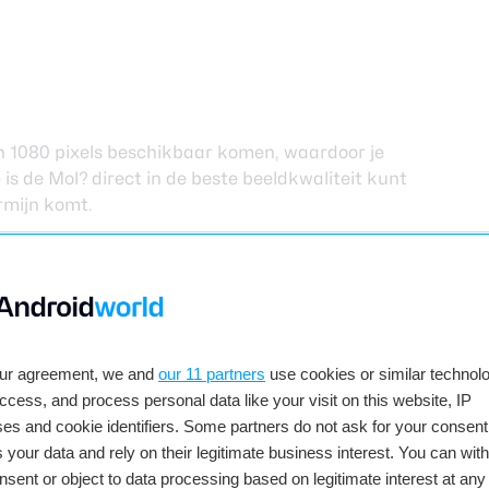
in 1080 pixels beschikbaar komen, waardoor je
s de Mol? direct in de beste beeldkwaliteit kunt
ermijn komt.
 rekening mee dat streamen op een hogere
 meer vraagt van je internetverbinding. Dat is in
k niet zo erg op je eigen wifi, maar in het
an het op een slechtere internetverbinding soms
peringen zorgen. Als je al in het buitenland kunt
our agreement, we and
our 11 partners
use cookies or similar technolo
 niet alle content van NPO Start is beschikbaar
access, and process personal data like your visit on this website, IP
nlandse IP-adressen.
es and cookie identifiers. Some partners do not ask for your consent
 de app waarop je de films, series, documentaires
 your data and rely on their legitimate business interest. You can wit
rogramma’s van Nederland 1, 2 en 3 kunt kijken.
nsent or object to data processing based on legitimate interest at any