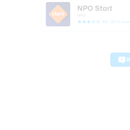
NPO Start
NPO
5.2
(36.7k revi
B
3