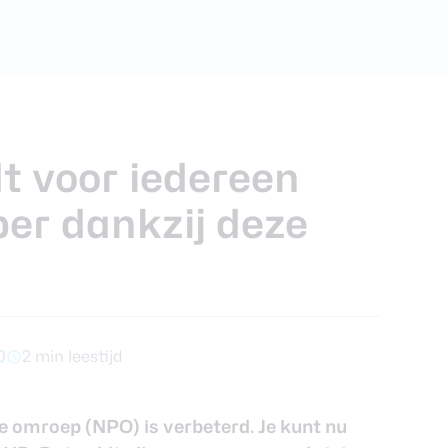
foons
xy Z Fold 7
t voor iedereen
per dankzij deze
0
2 min leestijd
e omroep (NPO) is verbeterd. Je kunt nu