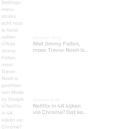
écht naar je hand
zetten
Gisteren 10:52
Niet Jimmy Fallon,
maar Trevor Noah is
gastheer van Made
by Google
Gisteren 9:36
Netflix in 4K kijken
via Chrome? Dat kan
straks zonder extra
trucs