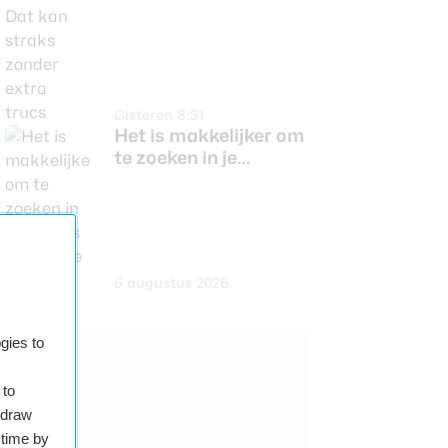
Gisteren 8:31
Het is makkelijker om
te zoeken in je
notities op Google
Keep
6 augustus 2026
gies to
 to
hdraw
 time by