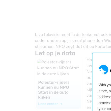
Live televisie moet in de toekomst ook 
onder andere op je smartphone dan Wie i
streamen. NPO zegt dat dit op korte t
Let op je data
Houd er wel
kwaliteit ook
Nederland vaa
buitenland k
Polestar-rijders
voor meer ha
With y
kunnen nu NPO
kijken, want
store, 
Start in de auto
vanuit buite
address
kijken
NPO Start is
process
Lees verder
en overige p
your co