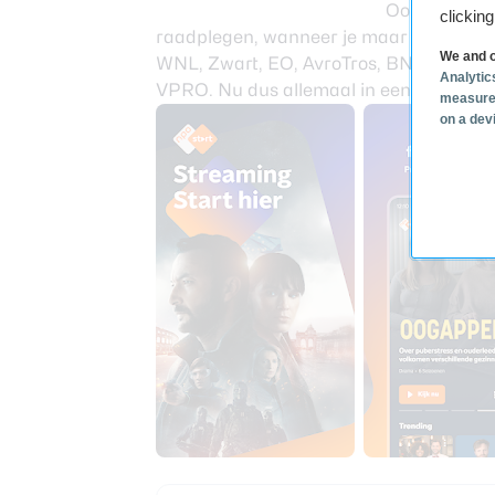
Ook het nieuw
clickin
raadplegen, wanneer je maar wil. Je v
We and o
WNL, Zwart, EO, AvroTros, BNNVara,
Analytic
VPRO. Nu dus allemaal in een aanzienlij
measure
on a dev