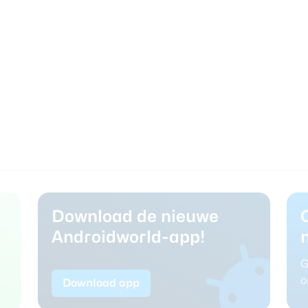
Download de nieuwe
Androidworld-app!
G
o
Download app