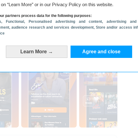
s, zoals het 8 uur journaal, is via deze app te
g on “Learn More” or in our Privacy Policy on this website.
indt in deze app programma’s van onder andere
ur partners process data for the following purposes:
 Human, NOS, KRO NCRV, NPO Zapp, NTR en
s
, Functional
, Personalised advertising and content, advertising and
k betere beeldkwaliteit.
ment, audience research and services development
, Store and/or access in
ice
Learn More →
Agree and close