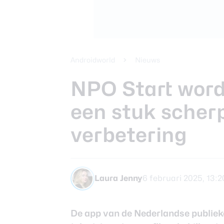
Beste koptele
Samsung Gala
Smartphones
review
Beste tablets
Smartwatches
Androidworld
Nieuws
Oordopjes
NPO Start word
een stuk scher
Tablets
verbetering
Deals
Community
Laura Jenny
6 februari 2025, 13:2
De app van de Nederlandse publiek
Login