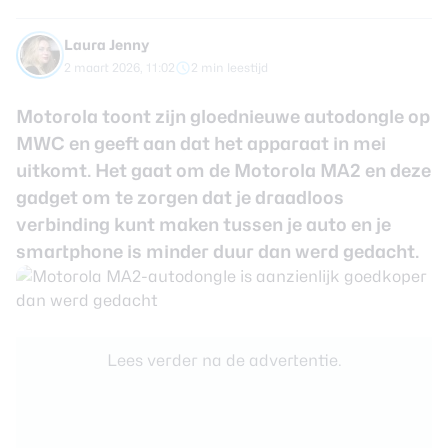
review
Beste tablets
Smartwatches
Laura Jenny
2 maart 2026, 11:02
2 min leestijd
Oordopjes
Motorola toont zijn gloednieuwe autodongle op
Tablets
MWC en geeft aan dat het apparaat in mei
uitkomt. Het gaat om de Motorola MA2 en deze
Deals
gadget om te zorgen dat je draadloos
verbinding kunt maken tussen je auto en je
Community
smartphone is minder duur dan werd gedacht.
Login
Nieuwsbrief
Over ons
Lees verder na de advertentie.