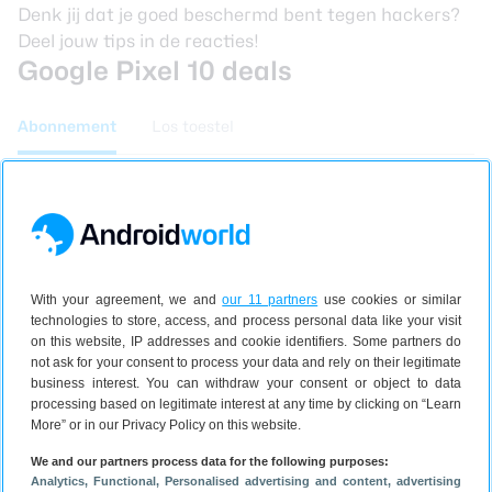
Denk jij dat je goed beschermd bent tegen hackers?
Deel jouw tips in de reacties!
Google Pixel 10 deals
Abonnement
Los toestel
Google Pixel 10
10000 min of 10000 sms
€ 24,00
10000MB (5G)
p/m
With your agreement, we and
our 11 partners
use cookies or similar
2 jaar
Eenmalig toestel € 0,00
technologies to store, access, and process personal data like your visit
Gemiddeld p/m: € 24,45
on this website, IP addresses and cookie identifiers. Some partners do
not ask for your consent to process your data and rely on their legitimate
Bekijk bij Hollandsnieuwe
business interest. You can withdraw your consent or object to data
processing based on legitimate interest at any time by clicking on “Learn
More” or in our Privacy Policy on this website.
Google Pixel 10
We and our partners process data for the following purposes:
Analytics
, Functional
, Personalised advertising and content, advertising