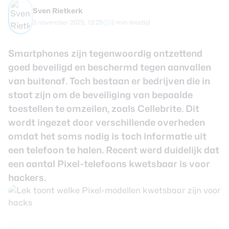
review
Beste tablets
Sven Rietkerk
Smartwatches
3 november 2025, 13:25
2 min leestijd
Oordopjes
Smartphones zijn tegenwoordig ontzettend
goed beveiligd en beschermd tegen aanvallen
Tablets
van buitenaf. Toch bestaan er bedrijven die in
staat zijn om de beveiliging van bepaalde
Deals
toestellen te omzeilen, zoals Cellebrite. Dit
Community
wordt ingezet door verschillende overheden
omdat het soms nodig is toch informatie uit
een telefoon te halen. Recent werd duidelijk dat
Login
een aantal Pixel-telefoons kwetsbaar is voor
Nieuwsbrief
hackers.
Over ons