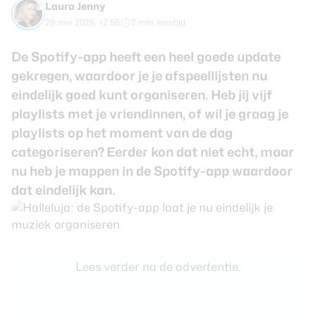
Laura Jenny
review
Beste tablets
29 mei 2026, 12:55
2 min leestijd
Smartwatches
De Spotify-app heeft een heel goede update
Oordopjes
gekregen, waardoor je je afspeellijsten nu
eindelijk goed kunt organiseren. Heb jij vijf
Tablets
playlists met je vriendinnen, of wil je graag je
Deals
playlists op het moment van de dag
categoriseren? Eerder kon dat niet echt, maar
Community
nu heb je mappen in de Spotify-app waardoor
dat eindelijk kan.
Login
Nieuwsbrief
Over ons
Lees verder na de advertentie.