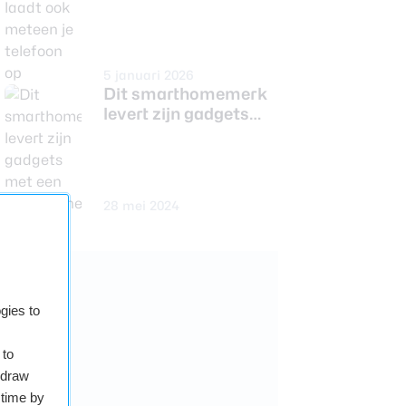
5 januari 2026
Dit smarthomemerk
levert zijn gadgets
met een
zonnepaneeltje
28 mei 2024
gies to
 to
hdraw
 time by