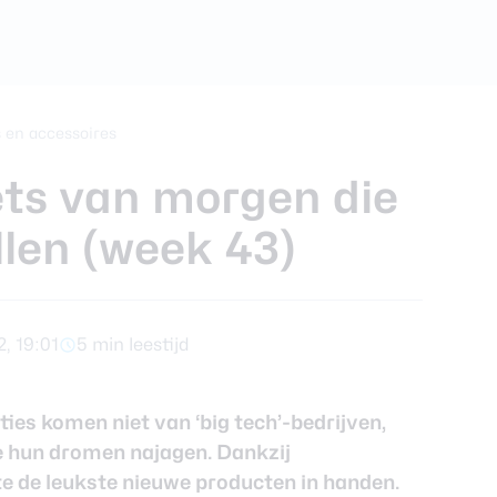
foons
xy Z Fold 7
 en accessoires
ets van morgen die
llen (week 43)
, 19:01
5 min leestijd
ies komen niet van ‘big tech’-bedrijven,
ie hun dromen najagen. Dankzij
ste de leukste nieuwe producten in handen.