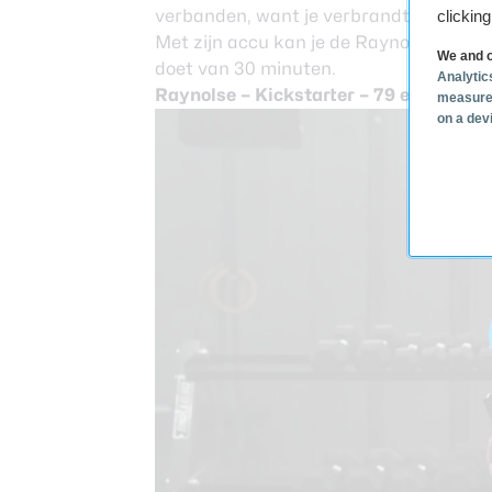
verbanden, want je verbrandt er meer 
clickin
Met zijn accu kan je de Raynolse 25 dag
We and o
doet van 30 minuten.
Analytic
Raynolse –
Kickstarter
– 79 euro inc. 
measure
on a dev