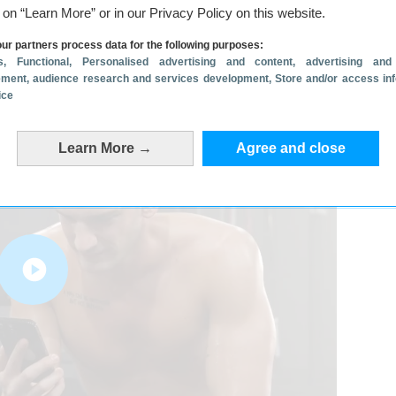
mee vergeleken met de meeste andere sporten.
g on “Learn More” or in our Privacy Policy on this website.
en gebruiken en dat als je dagelijks een sessie
ur partners process data for the following purposes:
s
, Functional
, Personalised advertising and content, advertising and
verzending – verwacht in februari 2023
ment, audience research and services development
, Store and/or access in
ice
Learn More →
Agree and close