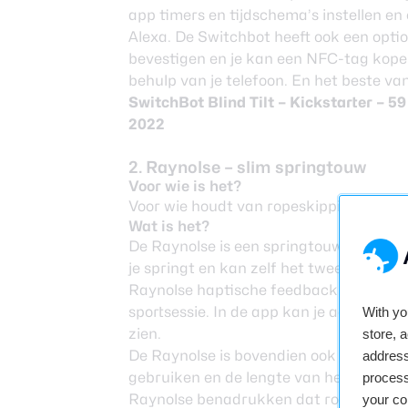
app timers en tijdschema’s instellen en
Alexa. De Switchbot heeft ook een opti
bevestigen en je kan een NFC-tag kope
behulp van je telefoon. En het beste van 
SwitchBot Blind Tilt –
Kickstarter
– 59
2022
2. Raynolse – slim springtouw
Voor wie is het?
Voor wie houdt van ropeskipping
Wat is het?
De Raynolse is een springtouw dat je wor
je springt en kan zelf het tweemaal sl
Raynolse haptische feedback om je een 
sportsessie. In de app kan je achteraf j
With y
zien.
store, 
De Raynolse is bovendien ook een goed
address
gebruiken en de lengte van het touw, d
process
Raynolse benadrukken dat ropeskipping 
your co