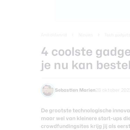
Beste koptele
Samsung Gala
Smartphones
review
Beste tablets
Smartwatches
Androidworld
Nieuws
Tech gadgets
Oordopjes
4 coolste gadg
je nu kan beste
Tablets
Deals
Sebastien Marien
28 oktober 2022
Community
De grootste technologische innovat
maar wel van kleinere start-ups d
Login
crowdfundingsites krijg jij als eer