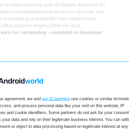
 er is ondersteuning voor de Google Assistent en
onele afstandsbediening die je aan de muur kan
n waarmee je je jaloezieën dan bedient met
dit product is ongetwijfeld zijn prijs.
 euro inc. verzending – verwacht in december
kouts in detail kan registreren. Hij telt hoe vaak
aan per sprong registreren. Daarnaast gebruikt
beeld te geven van je voortgang tijdens een
e activiteiten bekijken de verbrande calorieën
our agreement, we and
our 11 partners
use cookies or similar technolo
access, and process personal data like your visit on this website, IP
 springtouw door de materialen die makers
es and cookie identifiers. Some partners do not ask for your consent
ie je makkelijk kan aanpassen. De makers van de
 your data and rely on their legitimate business interest. You can wit
een goed idee is voor wie calorieën wil
nsent or object to data processing based on legitimate interest at any