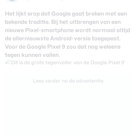
review
Beste tablets
Smartwatches
Het lijkt erop dat
Google
gaat breken met een
bekende traditie. Bij het uitbrengen van een
Oordopjes
nieuwe Pixel-smartphone wordt normaal altijd
de allernieuwste Android-versie toegepast.
Tablets
Voor de Google Pixel 9 zou dat nog weleens
tegen kunnen vallen.
Deals
Community
Lees verder na de advertentie.
Login
Nieuwsbrief
Over ons