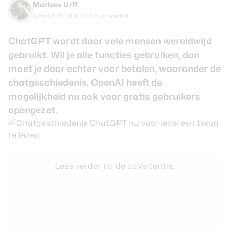
Marloes Urff
review
Beste tablets
3 mei 2024, 8:00
2 min leestijd
Smartwatches
ChatGPT wordt door vele mensen wereldwijd
Oordopjes
gebruikt. Wil je alle functies gebruiken, dan
moet je daar echter voor betalen, waaronder de
Tablets
chatgeschiedenis. OpenAI heeft de
Deals
mogelijkheid nu ook voor gratis gebruikers
opengezet.
Community
Login
Lees verder na de advertentie.
Nieuwsbrief
Over ons