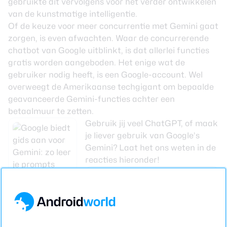
gebruikte dit vervolgens voor het verder ontwikkelen
van de kunstmatige intelligentie.
Of de keuze voor meer concurrentie met Gemini gaat
zorgen, is even afwachten. Waar de concurrerende
chatbot van
Google
uitblinkt, is dat allerlei functies
gratis worden aangeboden. Het enige wat de
gebruiker nodig heeft, is een Google-account. Wel
overweegt de Amerikaanse techgigant om bepaalde
geavanceerde Gemini-functies achter een
betaalmuur te zetten.
Gebruik jij veel ChatGPT, of maak
je liever gebruik van Google’s
Gemini? Laat het ons weten in de
reacties hieronder!
ChatGPT
Gratis
OpenAI
Google biedt
9.2
(51.6M reviews)
Via Google Play
gids aan voor
Gemini: zo leer
je prompts