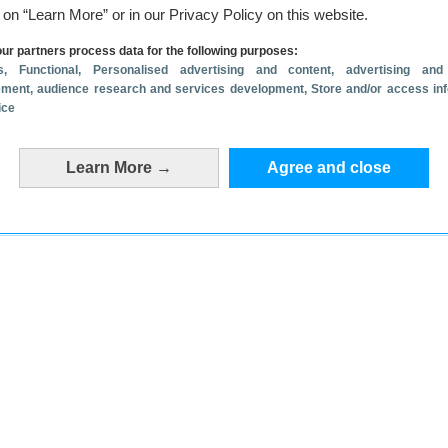
d. Google geeft aan dat de eerste Android Oreo
g on “Learn More” or in our Privacy Policy on this website.
p de markt zullen komen. Het is niet bekend of
ur partners process data for the following purposes:
men.
s
, Functional
, Personalised advertising and content, advertising and
ment, audience research and services development
, Store and/or access in
ice
ekijk reacties
Learn More →
Agree and close