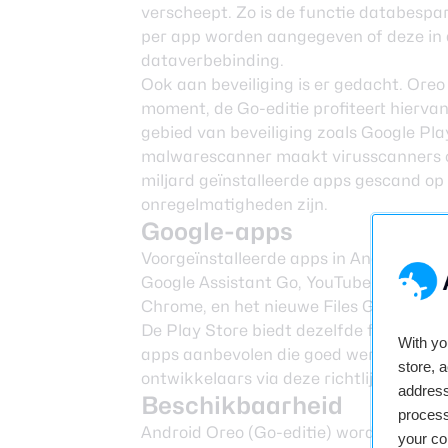
verscheept. Zo is de functie databesp
per app worden aangegeven of deze in
dataverbebinding.
Ook aan beveiliging is er gedacht. Oreo 
moment, de Go-editie profiteert hiervan.
gebied van beveiliging zoals Google Pl
malwarescanner maakt virusscanners ov
miljard geïnstalleerde apps gescand op
onregelmatigheden zijn.
Google-apps
Voorgeïnstalleerde apps in Android Oreo
Google Assistant Go, YouTube Go, Goog
Chrome, en het nieuwe Files Go. Ze wege
De Play Store biedt dezelfde functionali
With y
apps aanbevolen die goed werken met b
store, 
ontwikkelaars
via deze richtlijnen
aan o
address
Beschikbaarheid
process
Android Oreo (Go-editie) wordt samen m
your co