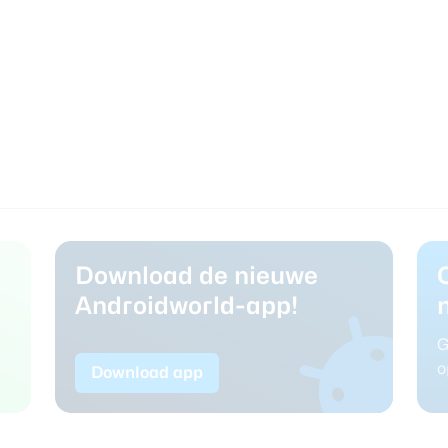
Download de nieuwe
Androidworld-app!
G
o
Download app