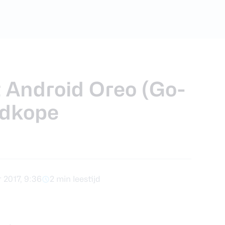
foons
xy Z Fold 7
t Android Oreo (Go-
edkope
 2017, 9:36
2 min leestijd