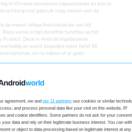
aring in Chrome standaard ingeschakeld en kan er
 de achtergrond gebruik mag maken van de
is de meest veilige Androidversie van dit
 Deze versie krijgt dezelfde functies op het
ay Protect. Deze in Android ingebouwde
erbodig en scant dagelijks maar liefst 50
 smartphones, om te kijken of er geen
 Go-editie zijn geoptimaliseerd: Google Go,
le Maps Go, Gmail Go, Gboard, Google Play,
n niet alleen minder maar zijn ook sneller.
teit als op elk ander toestel, alleen worden er nu
our agreement, we and
our 11 partners
use cookies or similar technolo
udgettoestellen. Daarnaast spoort Google
access, and process personal data like your visit on this website, IP
m hun apps ook geschikt te maken.
es and cookie identifiers. Some partners do not ask for your consent
 your data and rely on their legitimate business interest. You can wit
et de lancering van de stabiele versie van
nsent or object to data processing based on legitimate interest at any