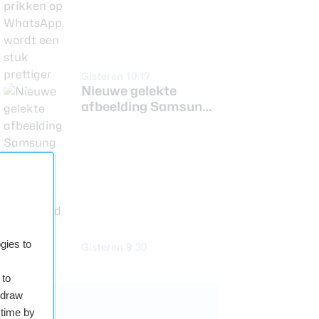
stuk prettiger
Gisteren 10:17
Nieuwe gelekte
afbeelding Samsung
Galaxy S26 FE toont
vernieuwd camera-
ontwerp
gies to
Gisteren 9:30
 to
hdraw
 time by