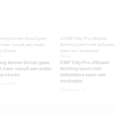
ws
Nieuws
mag binnen Gmail geen
CMF Clip Pro officieel:
l meer vanuit een ander
Nothing komt met
es sturen
betaalbare open-ear
oordopjes
ren 15:07
Gisteren 14:14