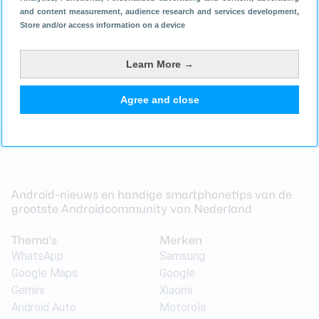
and content measurement, audience research and services development
,
Store and/or access information on a device
Proshop
5d
8.8
Learn More →
Filters
Agree and close
Android-nieuws en handige smartphonetips van de
grootste Androidcommunity van Nederland
Thema's
Merken
WhatsApp
Samsung
Google Maps
Google
Gemini
Xiaomi
Android Auto
Motorola