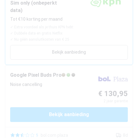
Sim only (onbeperkt
Beste tablets
data)
Smartwatches
Tot €10 korting per maand
Oordopjes
✓
Extra voordeel als je thuis KPN hebt:
✓
Dubbele data en gratis Netflix
✓
Nu géén aansluitkosten van € 25
Tablets
Bekijk aanbieding
Deals
Community
Google
Pixel Buds Pro
Noise cancelling
€ 130,95
Login
Nieuwsbrief
2
jaar garantie
Over ons
Bekijk aanbieding
bol.com plaza
8d
5