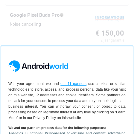
Google
Pixel Buds Pro
Noise cancelling
€ 150,00
2
jaar garantie
Bekijk aanbieding
Informatique.nl
5d
9.2
With your agreement, we and
our 11 partners
use cookies or similar
technologies to store, access, and process personal data like your visit
Google
Pixel Buds Pro
on this website, IP addresses and cookie identifiers. Some partners do
Noise cancelling
not ask for your consent to process your data and rely on their legitimate
business interest. You can withdraw your consent or object to data
€ 199,00
processing based on legitimate interest at any time by clicking on “Learn
2
jaar garantie
More” or in our Privacy Policy on this website.
We and our partners process data for the following purposes:
Bekijk aanbieding
Analytics
, Functional
, Personalised advertising and content, advertising