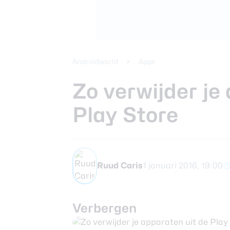
Beste koptele
Samsung Gala
Smartphones
review
Beste tablets
Smartwatches
Androidworld
Apps
Oordopjes
Zo verwijder je
Play Store
Tablets
Deals
Ruud Caris
1 januari 2016, 19:00
Community
Verbergen
Login