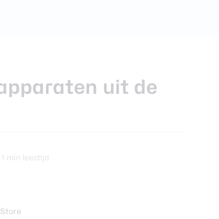
foons
xy Z Fold 7
 apparaten uit de
1 min leestijd