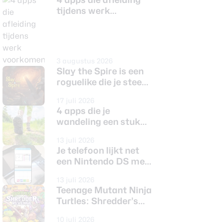
tijdens werk
voorkomen
3 augustus 2026
Slay the Spire is een
roguelike die je steeds
opnieuw wilt spelen
17 juli 2026
4 apps die je
wandeling een stuk
leuker maken
13 juli 2026
Je telefoon lijkt net
een Nintendo DS met
deze nieuwe launcher
13 juli 2026
Teenage Mutant Ninja
Turtles: Shredder’s
Revenge is een topper
10 juli 2026