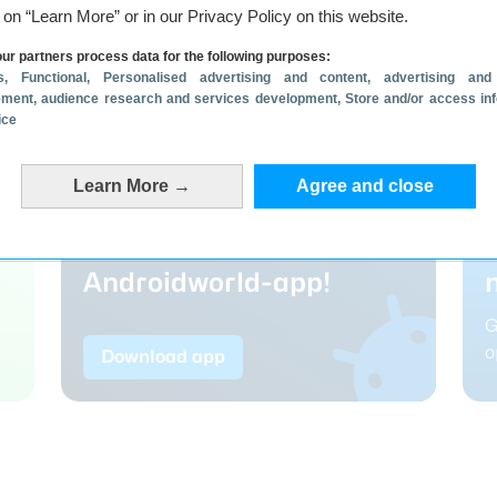
g on “Learn More” or in our Privacy Policy on this website.
ur partners process data for the following purposes:
s
, Functional
, Personalised advertising and content, advertising and
ment, audience research and services development
, Store and/or access in
ice
Learn More →
Agree and close
Download de nieuwe
Androidworld-app!
G
o
Download app