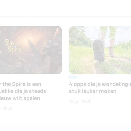
Apps
 the Spire is een
4 apps die je wandeling 
elike die je steeds
stuk leuker maken
ieuw wilt spelen
13 juli 2026
li 2026