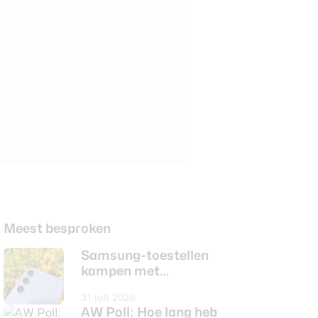
Meest besproken
Samsung-toestellen
kampen met
batterijproblemen
31 juli 2026
sinds updates
AW Poll: Hoe lang heb