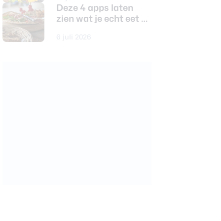
op Android
Deze 4 apps laten
zien wat je echt eet en
koopt
6 juli 2026