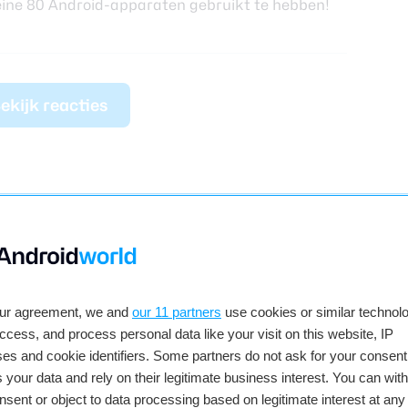
 kleine 80 Android-apparaten gebruikt te hebben!
ekijk reacties
our agreement, we and
our 11 partners
use cookies or similar technolo
access, and process personal data like your visit on this website, IP
es and cookie identifiers. Some partners do not ask for your consent
 your data and rely on their legitimate business interest. You can wit
nsent or object to data processing based on legitimate interest at any