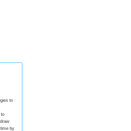
gies to
 to
hdraw
 time by