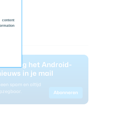
 content
formation
Ontvang het Android-
nieuws in je mail
een spam en altijd
pzegbaar.
Abonneren