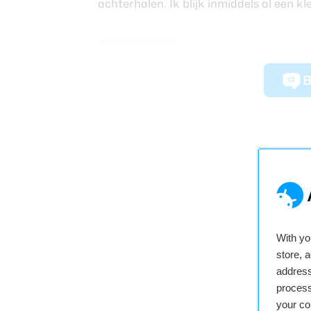
achterhalen
. Ik blijk inmiddels al een
B
12
With y
store, 
address
process
your co