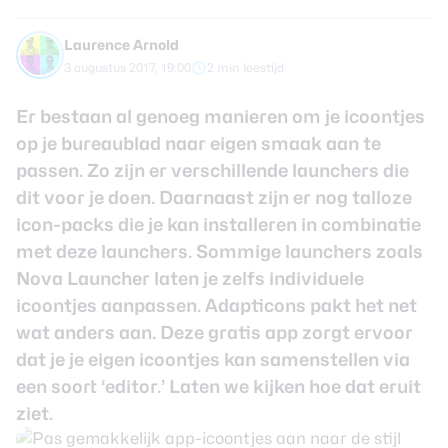
review
Beste tablets
Smartwatches
Laurence Arnold
3 augustus 2017, 19:00
2 min leestijd
Oordopjes
Er bestaan al genoeg manieren om je icoontjes
Tablets
op je bureaublad naar eigen smaak aan te
passen. Zo zijn er
verschillende
launchers die
Deals
dit voor je doen. Daarnaast zijn er nog talloze
icon-packs die je kan installeren in combinatie
Community
met deze launchers. Sommige launchers zoals
Nova Launcher laten je zelfs individuele
Login
icoontjes aanpassen. Adapticons pakt het net
Nieuwsbrief
wat anders aan. Deze gratis app zorgt ervoor
Over ons
dat je je eigen icoontjes kan samenstellen via
een soort ‘editor.’ Laten we kijken hoe dat eruit
ziet.