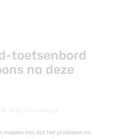
foons
xy Z Fold 7
d-toetsenbord
oons na deze
19, 12:23
2 min leestijd
s melden ons dat het probleem nu