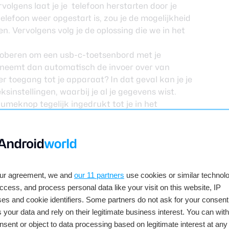
volgens laat je je telefoon herstarten door je
telefoon weer opgestart is, zou je de mogelijkheid
n. Vervolgens volg je de oplossing die we in het
roberen om een usb-c-toetsenbord met je
d neemt dan automatisch de invoer over van
er toegang tot je apparaat? In dat geval kan je je
sinstellingen, waarbij je al je gegevens wist.
meknop tegelijk ingedrukt tot je in het
avigeer je door het menu met de volumetoetsen
er-knop.
 Chrome-update die leidde tot gegevensverlies
oard op je telefoon of is het probleem al
cties onderaan dit artikel.
our agreement, we and
our 11 partners
use cookies or similar technolo
ogle-
access, and process personal data like your visit on this website, IP
Download gratis
es and cookie identifiers. Some partners do not ask for your consent
 your data and rely on their legitimate business interest. You can wit
Via Google Play
nsent or object to data processing based on legitimate interest at any
ews)