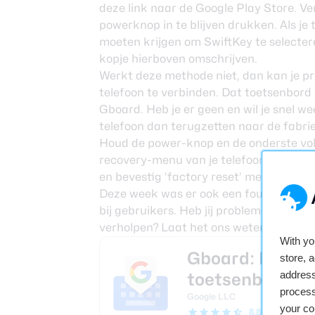
deze link
naar de Google Play Store. Ver
powerknop in te blijven drukken. Als je 
moeten krijgen om SwiftKey te selectere
kopje hierboven omschrijven.
Werkt deze methode niet, dan kan je p
telefoon te verbinden. Dat toetsenbor
Gboard. Heb je er geen en wil je snel we
telefoon dan terugzetten naar de fabriek
Houd de power-knop en de onderste volu
recovery-menu van je telefoon komt. N
en bevestig ‘factory reset’ met de pow
Deze week was er ook een fout met een
bij gebruikers. Heb jij problemen met Gb
verholpen? Laat het ons weten in de rea
With y
Gboard: het Go
store, 
address
toetsenbord
process
Google LLC
your co
8.8
(18.7M revi