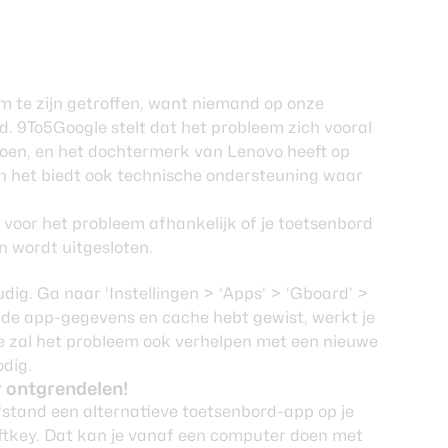
eem te zijn getroffen, want niemand op onze
rd.
9To5Google
stelt dat het probleem zich vooral
e doen, en het dochtermerk van Lenovo heeft
op
n het biedt ook technische ondersteuning waar
 voor het probleem afhankelijk of je toetsenbord
on wordt uitgesloten.
udig. Ga naar ‘Instellingen > ‘Apps’ > ‘Gboard’ >
e de app-gegevens en cache hebt gewist, werkt je
e zal het probleem ook verhelpen met een nieuwe
odig.
r ontgrendelen!
fstand een alternatieve toetsenbord-app op je
wiftkey. Dat kan je vanaf een computer doen met