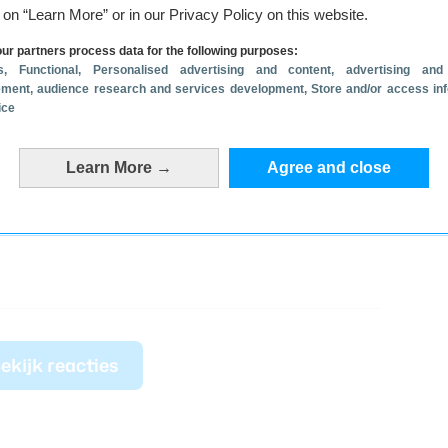
g on “Learn More” or in our Privacy Policy on this website.
ur partners process data for the following purposes:
s
, Functional
, Personalised advertising and content, advertising and
ment, audience research and services development
, Store and/or access in
ice
Learn More →
Agree and close
ekijk reacties