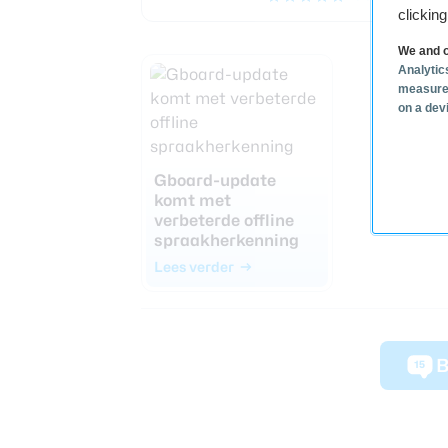
clickin
We and o
Analytic
measure
on a dev
Gboard-update
komt met
verbeterde offline
spraakherkenning
Lees verder
B
15