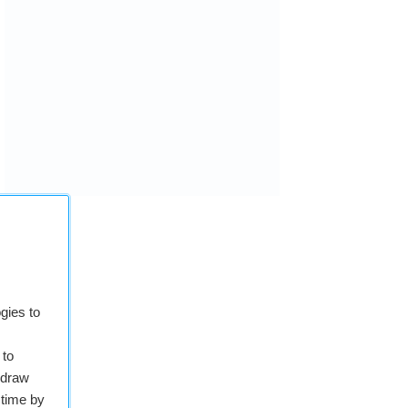
gies to
 to
hdraw
 time by