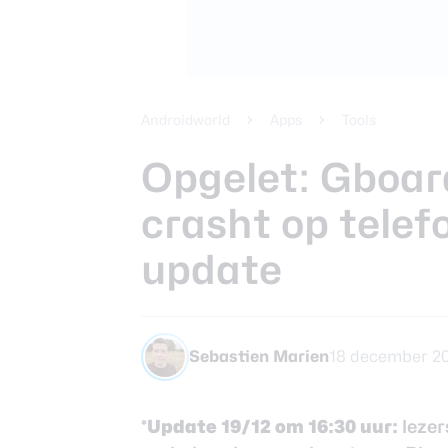
Beste koptele
Samsung Gala
Smartphones
review
Beste tablets
Smartwatches
Androidworld
Apps
Tools
Oordopjes
Opgelet: Gboar
crasht op telef
Tablets
update
Deals
Community
Sebastien Marien
18 december 20
*Update 19/12 om 16:30 uur:
lezer
Login