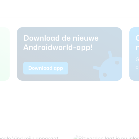
Download de nieuwe
Androidworld-app!
G
o
Download app