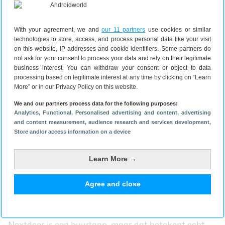
Freefy
Google Play
8.2
(20 reviews)
Via Google Play
With your agreement, we and
our 11 partners
use cookies or similar
technologies to store, access, and process personal data like your visit
Lees verder na de advertentie.
on this website, IP addresses and cookie identifiers. Some partners do
not ask for your consent to process your data and rely on their legitimate
business interest. You can withdraw your consent or object to data
processing based on legitimate interest at any time by clicking on “Learn
More” or in our Privacy Policy on this website.
We and our partners process data for the following purposes:
Analytics
, Functional
, Personalised advertising and content, advertising
and content measurement, audience research and services development
,
Store and/or access information on a device
Learn More →
Agree and close
Nextdoor
Nextdoor is een buurtapp, maar dat betekent echt