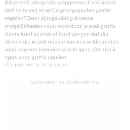
Wil je zelf iets gratis weggeven of heb je het
review
Beste tablets
niet zo breed en wil je graag spullen gratis
Smartwatches
regelen? Daar zijn gelukkig diverse
Oordopjes
mogelijkheden voor, waardoor je snel gratis
items kunt scoren of kunt zorgen dat die
Tablets
dingen die je zelf misschien weg wilde gooien,
toch nog een tweede leven krijgen. Dit zijn 4
Deals
apps voor gratis spullen.
Community
Lees verder na de advertentie.
Login
Nieuwsbrief
Over ons