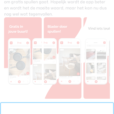
om gratis spullen gaat. Hopelijk wordt de app beter
en wordt het de moeite waard, maar het kan nu dus
nog wel wat tegenvallen.
Freefy
Helaas, we konden deze app niet ophalen van
Gratis