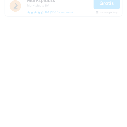
Marktplaats
Gratis
Marktplaats BV
8.6
(356.5k reviews)
Via Google Play