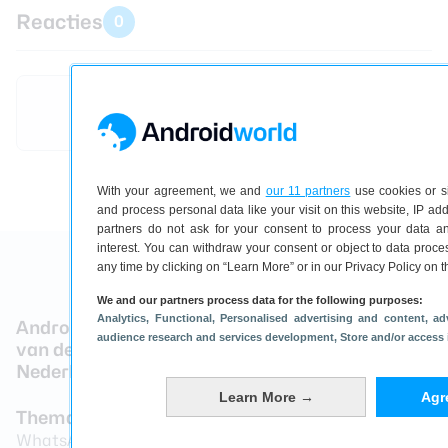
Reacties
0
Inloggen
of
registreren
om een reactie achter te laten
With your agreement, we and
our 11 partners
use cookies or si
and process personal data like your visit on this website, IP ad
partners do not ask for your consent to process your data an
interest. You can withdraw your consent or object to data proces
any time by clicking on “Learn More” or in our Privacy Policy on t
We and our partners process data for the following purposes:
Analytics
, Functional
, Personalised advertising and content, a
Android-nieuws en handige smartphonetips
audience research and services development
, Store and/or access
van de grootste Androidcommunity van
Nederland
Learn More →
Agr
Thema's
Merken
WhatsApp
Samsung