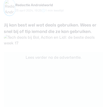
review
Beste tablets
Redactie Androidworld
Smartwatches
25 april 2024, 19:25
1 min leestijd
Oordopjes
Jij kan best wel wat deals gebruiken. Wees er
snel bij of tip iemand die ze kan gebruiken.
Tablets
Deals
Community
Lees verder na de advertentie.
Login
Nieuwsbrief
Over ons