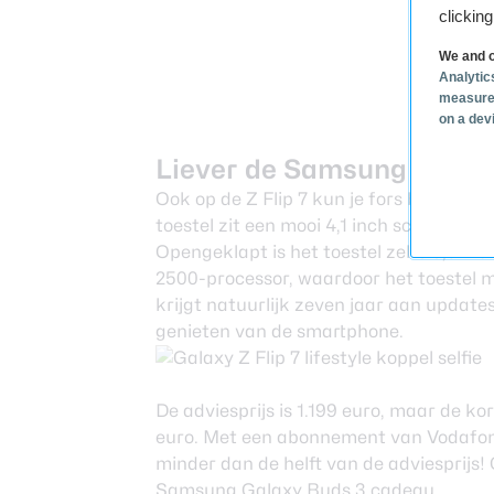
clickin
We and o
Analytic
measure
on a dev
Liever de Samsung Galaxy 
Ook op de
Z Flip 7
kun je fors besparen.
toestel zit een mooi 4,1 inch schermpje
Opengeklapt is het toestel zelfs 6,9 i
2500-processor, waardoor het toestel m
krijgt natuurlijk zeven jaar aan update
genieten van de smartphone.
De adviesprijs is 1.199 euro, maar de k
euro. Met een abonnement van Vodafone 
minder dan de helft van de adviesprijs! 
Samsung Galaxy Buds 3 cadeau.