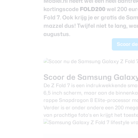
Mobiel.nl heeft wel een heel aantrek
Nieuwsbrief
kortingscode
FOLD200
wel 200 eur
Over ons
Fold 7. Ook krijg je er gratis de S
mazzel dus! Twijfel niet te lang, w
augustus.
Scoor de 
Scoor de Samsung Galaxy 
De
Z Fold 7
is een indrukwekkende smart
6,5 inch scherm, maar aan de binnenkan
rappe Snapdragon 8 Elite-processor mag
Verder is er onder andere een 200 me
van prachtige foto’s en krijgt het toest