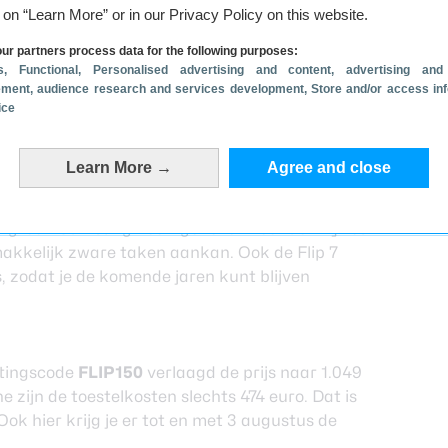
g on “Learn More” or in our Privacy Policy on this website.
ur partners process data for the following purposes:
s
, Functional
, Personalised advertising and content, advertising and
ment, audience research and services development
, Store and/or access in
ice
Z Flip 7 met 150 euro korting?
Learn More →
Agree and close
 Tot wel 150 euro! Aan de voorkant van het
 voor het uitvoeren van simpele taken.
nch groot. Samsung heeft gekozen voor de Exynos
akkelijk zware taken aankan. Ook de Flip 7
s, zodat je de komende jaren kunt blijven
ortingscode
FLIP150
verlaagd de prijs naar 1.049
zijn de toestelkosten slechts 474 euro. Dat is
Ook hier krijg je er tot en met 3 augustus de