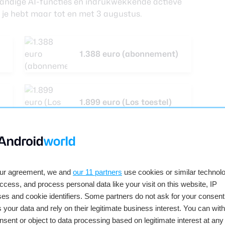
andige AI-functies en indrukwekkende actieve
 je hebt maar tot en met 3 augustus.
1.388 euro (abonnement)
1.899 euro (Los toestel)
our agreement, we and
our 11 partners
use cookies or similar technolo
access, and process personal data like your visit on this website, IP
es and cookie identifiers. Some partners do not ask for your consent
 your data and rely on their legitimate business interest. You can wit
nsent or object to data processing based on legitimate interest at any