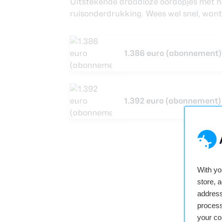
Uitstekende draadloze oordopjes met h
ruisonderdrukking. Wees wel snel, want
1.386 euro (abonnement)
1.392 euro (abonnement)
With y
store, 
address
process
your co