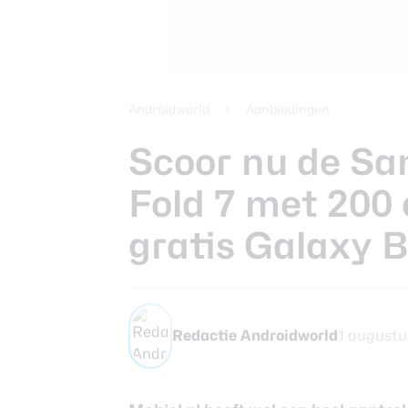
Beste koptele
Samsung Gala
Smartphones
review
Beste tablets
Smartwatches
Androidworld
Aanbiedingen
Oordopjes
Scoor nu de S
Fold 7 met 200 
Tablets
gratis Galaxy 
Deals
Community
Redactie Androidworld
1 augustu
Login