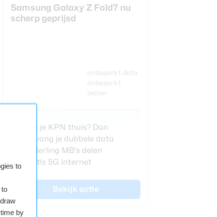
Samsung Galaxy Z Fold7 nu
scherp geprijsd
onbeperkt data
onbeperkt
bellen
Heb je KPN thuis? Dan
ontvang je dubbele data
Onderling MB's delen
Gratis 5G internet
gies to
Bekijk actie
 to
hdraw
 time by