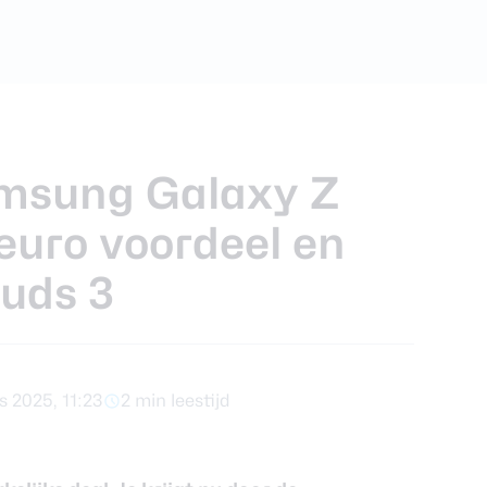
foons
xy Z Fold 7
amsung Galaxy Z
euro voordeel en
Buds 3
s 2025, 11:23
2 min leestijd