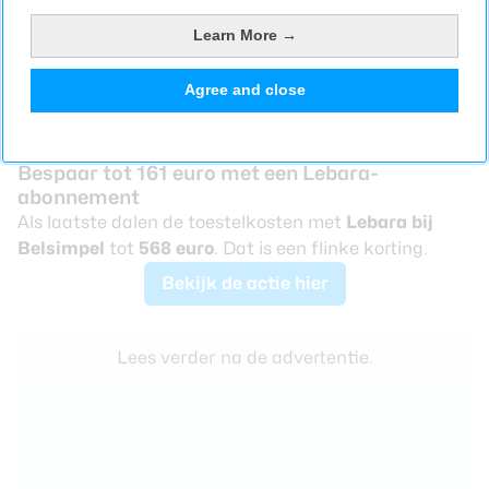
maand extra korting. Heb je geen Ziggo, maar ben je
Learn More →
wel tussen de 18 en 28 jaar oud? In dat geval krijg je
door Vodafone Young alsnog korting.
Agree and close
Bekijk de actie hier
Bespaar tot 161 euro met een Lebara-
abonnement
Als laatste dalen de toestelkosten met
Lebara bij
Belsimpel
tot
568 euro
. Dat is een flinke korting.
Bekijk de actie hier
Lees verder na de advertentie.