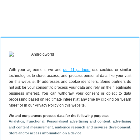
With your agreement, we and
our 11 partners
use cookies or similar
technologies to store, access, and process personal data like your visit
on this website, IP addresses and cookie identifiers. Some partners do
not ask for your consent to process your data and rely on their legitimate
business interest. You can withdraw your consent or object to data
processing based on legitimate interest at any time by clicking on “Learn
More” or in our Privacy Policy on this website.
Bespaar tot 185 euro met een Vodafone-
We and our partners process data for the following purposes:
abonnement
Analytics
, Functional
, Personalised advertising and content, advertising
Kies voor
Vodafone bij Belsimpel
en betaal
544 euro
and content measurement, audience research and services development
,
aan toestelkosten. Heb je al internet van Ziggo bij je
Store and/or access information on a device
thuis? Je krijgt dan dubbele data en tot 7,50 euro per