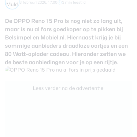
3 februari 2026, 17:00
3 min leestijd
review
Beste tablets
Smartwatches
De OPPO Reno 15 Pro is nog niet zo lang uit,
Oordopjes
maar is nu al fors goedkoper op te pikken bij
Belsimpel en Mobiel.nl. Hiernaast krijg je bij
Tablets
sommige aanbieders draadloze oortjes en een
80 Watt-oplader cadeau. Hieronder zetten we
Deals
de beste aanbiedingen voor je op een rijtje.
Community
Lees verder na de advertentie.
Login
Nieuwsbrief
Over ons