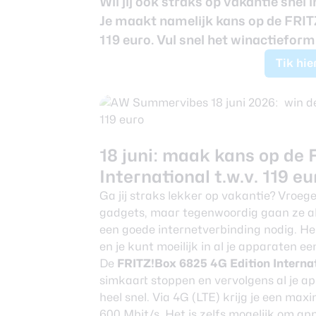
Wil jij ook straks op vakantie snel
Nieuwsbrief
Je maakt namelijk kans op de FRITZ
Over ons
119 euro. Vul snel het winactiefor
Tik hi
18 juni: maak kans op de
International t.w.v. 119 eu
Ga jij straks lekker op vakantie? Vroeg
gadgets, maar tegenwoordig gaan ze all
een goede internetverbinding nodig. He
en je kunt moeilijk in al je apparaten e
De
FRITZ!Box 6825 4G Edition Interna
simkaart stoppen en vervolgens al je ap
heel snel. Via 4G (LTE) krijg je een maxi
600 Mbit/s. Het is zelfs mogelijk om ap