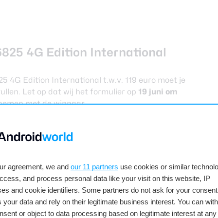
825 4G Edition International
4G Edition International t.w.v. 119 euro moet je
llen. Let op dat wij het formulier op
19 juni om
pnemen met de winnaar.
our agreement, we and
our 11 partners
use cookies or similar technolo
access, and process personal data like your visit on this website, IP
es and cookie identifiers. Some partners do not ask for your consent
 your data and rely on their legitimate business interest. You can wit
nsent or object to data processing based on legitimate interest at any