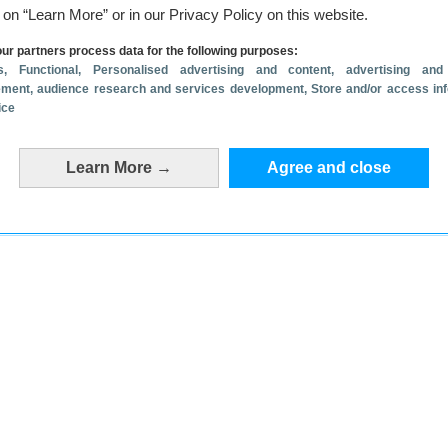
g on “Learn More” or in our Privacy Policy on this website.
ur partners process data for the following purposes:
s
, Functional
, Personalised advertising and content, advertising and
ment, audience research and services development
, Store and/or access in
ice
Learn More →
Agree and close