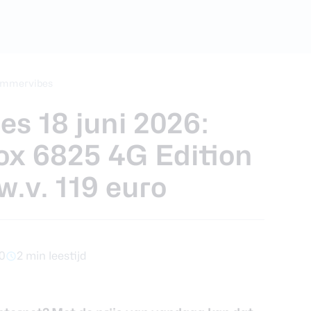
foons
xy Z Fold 7
mmervibes
s 18 juni 2026:
ox 6825 4G Edition
w.v. 119 euro
00
2 min leestijd