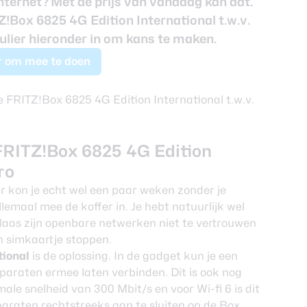
 internet? Met de prijs van vandaag kan dat.
!Box 6825 4G Edition International t.w.v.
mulier hieronder in om kans te maken.
er om mee te doen
 FRITZ!Box 6825 4G Edition
ro
er kon je echt wel een paar weken zonder je
emaal mee de koffer in. Je hebt natuurlijk wel
laas zijn openbare netwerken niet te vertrouwen
en simkaartje stoppen.
tional
is de oplossing. In de gadget kun je een
paraten ermee laten verbinden. Dit is ook nog
male snelheid van 300 Mbit/s en voor Wi-fi 6 is dit
paraten rechtstreeks aan te sluiten op de Box