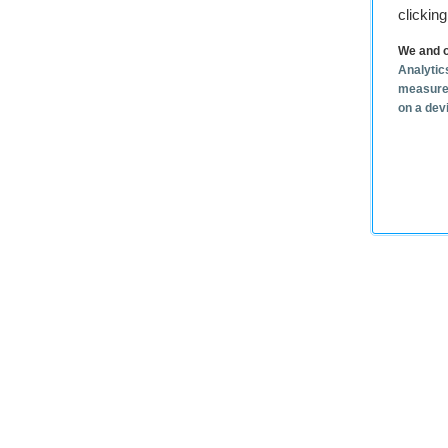
clickin
We and o
Analytic
measure
on a dev