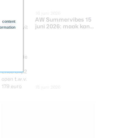
16 juni 2026
AW Summervibes 15
 content
juni 2026: maak kans
formation
op de OPPO Enco
Clip2 open t.w.v. 179
euro
15 juni 2026