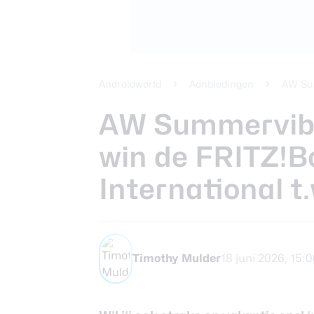
Beste koptele
Samsung Gala
Smartphones
review
Beste tablets
Smartwatches
Androidworld
Aanbiedingen
AW Su
Oordopjes
AW Summervibe
win de FRITZ!B
Tablets
International t.
Deals
Community
Timothy Mulder
18 juni 2026, 15:
Login