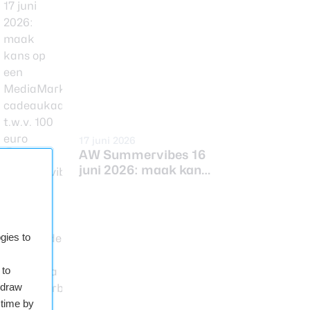
op een MediaMarkt-
cadeaukaart t.w.v.
100 euro
17 juni 2026
AW Summervibes 16
juni 2026: maak kans
op de EZVIZ EP8
Ultra videodeurbel
t.w.v. 149,99 euro
gies to
 to
hdraw
 time by