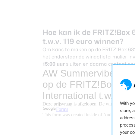
Hoe kan ik de FRITZ!Box 6
t.w.v. 119 euro winnen?
Om kans te maken op de FRITZ!Box 6825 
het onderstaande winactieformulier invu
15:00 uur
sluiten en daarna contact o
With y
store, 
address
process
your co