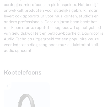
review
Beste tablets
oordopjes, microfoons en platenspelers. Het bedrijf
Smartwatches
ontwikkelt producten voor dagelijks gebruik, maar
levert ook apparatuur voor muzikanten, studio’s en
Oordopjes
andere professionals. Door de jaren heen heeft het
merk een sterke reputatie opgebouwd op het gebied
Tablets
van geluidskwaliteit en betrouwbaarheid. Daardoor is
Audio-Technica uitgegroeid tot een populaire keuze
Deals
voor iedereen die graag naar muziek luistert of zelf
audio opneemt.
Community
Koptelefoons
Login
Nieuwsbrief
Over ons
1