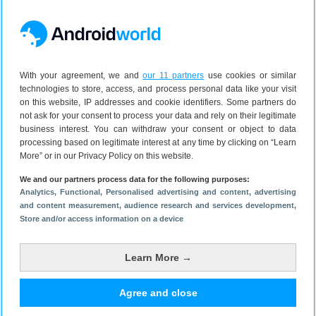
Op ons WhatsApp-kanaal delen we
dagelijks het grootste nieuws uit de
Android-wereld.
Volg
op WhatsApp
With your agreement, we and
our 11 partners
use cookies or similar
technologies to store, access, and process personal data like your visit
on this website, IP addresses and cookie identifiers. Some partners do
not ask for your consent to process your data and rely on their legitimate
business interest. You can withdraw your consent or object to data
processing based on legitimate interest at any time by clicking on “Learn
Download de nieuwe
More” or in our Privacy Policy on this website.
Androidworld-app!
We and our partners process data for the following purposes:
Lees het nieuws en handige tips over
Analytics
, Functional
, Personalised advertising and content, advertising
and content measurement, audience research and services development
,
smartphones en gadgets.
Store and/or access information on a device
Download voor Android
Learn More →
Agree and close