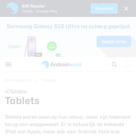
AW Reader
Download
Gratis - Google Play
Sluiten
Samsung Galaxy S26 Ultra nu scherp geprijsd
Nieuws
Bekijk actie
Alle reviews
Alle koopadvi
Smartphones
Smartwatche
Oordopjes en 
Tablets
AW communi
Tips
Samsung Gala
Sim only-abo
Alle smartpho
Alle smartwat
Alle oordopjes
Alle tablets ve
Discussie
Apps
review
kinderen
koptelefoons v
AW Poll
Thema's
Androidworld
Tablets
Google Pixel 1
Beste smartp
Achtergronden
Samsung Gala
Beste smartw
Tablets
review
Reviews
Beste draadlo
Tablets waren even op hun retour, maar zijn helemaal
Oppo Find X9 
Koopadvies
terug van weggeweest. Er is natuurlijk de bekende
Beste koptele
iPad van Apple, maar ook voor Android-fans is er
Samsung Gala
Smartphones