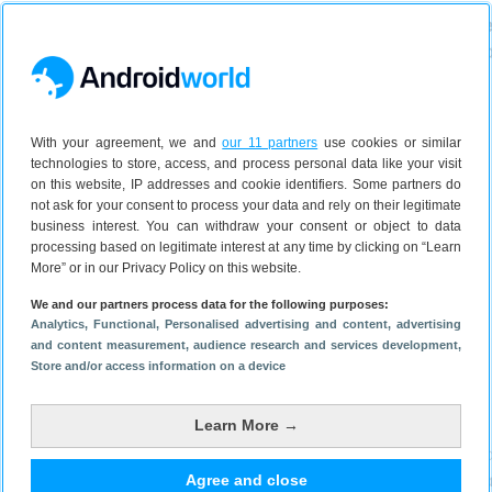
Kindle Scribe Colorsoft review: De
TCL Nxtpaper
e-reader die een tablet wil zijn
tablet die gr
With your agreement, we and
our 11 partners
use cookies or similar
technologies to store, access, and process personal data like your visit
on this website, IP addresses and cookie identifiers. Some partners do
not ask for your consent to process your data and rely on their legitimate
business interest. You can withdraw your consent or object to data
processing based on legitimate interest at any time by clicking on “Learn
More” or in our Privacy Policy on this website.
2 juli 2026
1 juli 2026
We and our partners process data for the following purposes:
Analytics
, Functional
, Personalised advertising and content, advertising
and content measurement, audience research and services development
,
Store and/or access information on a device
Laatste nieuws
Learn More →
Agree and close