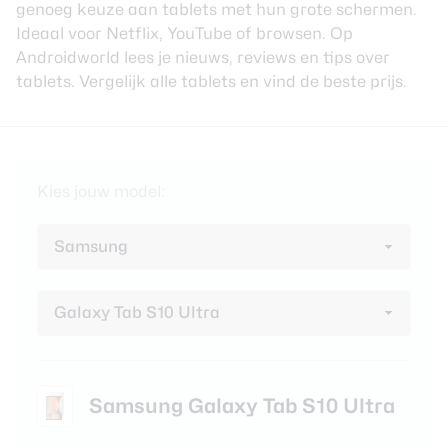
genoeg keuze aan tablets met hun grote schermen.
review
Beste tablets
Ideaal voor Netflix, YouTube of browsen. Op
Smartwatches
Androidworld lees je nieuws, reviews en tips over
tablets.
Vergelijk alle tablets en vind de beste prijs.
Oordopjes
Tablets
Deals
Kies jouw model:
Community
Login
Nieuwsbrief
Over ons
Samsung Galaxy Tab S10 Ultra