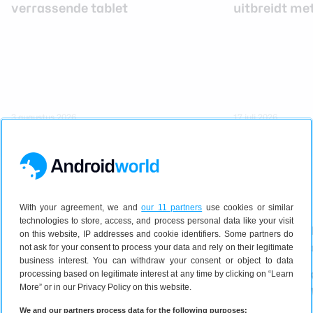
verrassende tablet
uitbreidt me
3 augustus 2026
17 juli 2026
Haal alles uit je smart home
With your agreement, we and
our 11 partners
use cookies or similar
technologies to store, access, and process personal data like your visit
on this website, IP addresses and cookie identifiers. Some partners do
not ask for your consent to process your data and rely on their legitimate
business interest. You can withdraw your consent or object to data
Zo installeer je de Google Home
Heb je een 4K
processing based on legitimate interest at any time by clicking on “Learn
More” or in our Privacy Policy on this website.
Speaker in een paar minuten
waarom het W
We and our partners process data for the following purposes: