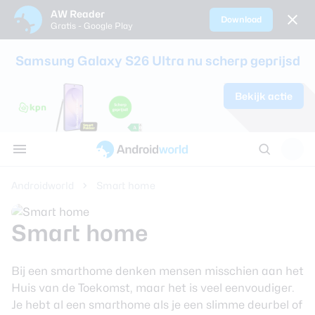
AW Reader
Download
Gratis - Google Play
Sluiten
Samsung Galaxy S26 Ultra nu scherp geprijsd
Nieuws
Bekijk actie
Alle reviews
Alle koopadvi
Smartphones
Smartwatche
Oordopjes en 
Tablets
AW communi
Tips
Samsung Gala
Sim only-abo
Alle smartpho
Alle smartwat
Alle oordopjes
Alle tablets ve
Discussie
Apps
review
kinderen
koptelefoons v
AW Poll
Thema's
Androidworld
Smart home
Google Pixel 1
Beste smartp
Achtergronden
Samsung Gala
Beste smartw
Smart home
review
Reviews
Beste draadlo
Bij een smarthome denken mensen misschien aan het
Oppo Find X9 
Koopadvies
Huis van de Toekomst, maar het is veel eenvoudiger.
Beste koptele
Je hebt al een smarthome als je een slimme deurbel of
Samsung Gala
Smartphones