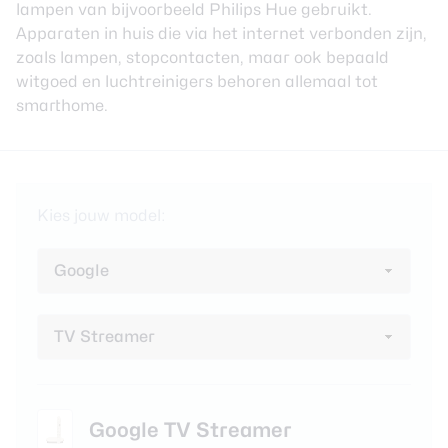
lampen van bijvoorbeeld Philips Hue gebruikt.
review
Beste tablets
Apparaten in huis die via het internet verbonden zijn,
Smartwatches
zoals lampen, stopcontacten, maar ook bepaald
witgoed en luchtreinigers behoren allemaal tot
Oordopjes
smarthome.
Tablets
Deals
Kies jouw model:
Community
Login
Nieuwsbrief
Over ons
Google TV Streamer