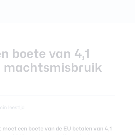
foons
xy Z Fold 7
en boete van 4,1
m machtsmisbruik
min leestijd
t moet een boete van de EU betalen van 4,1