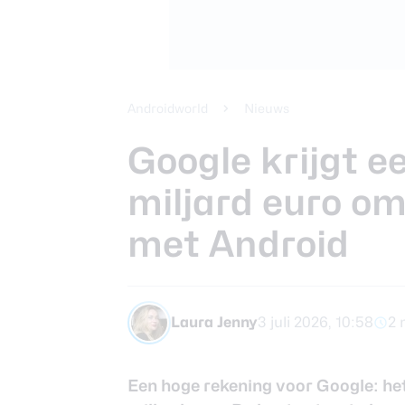
Beste koptele
Samsung Gala
Smartphones
review
Beste tablets
Smartwatches
Androidworld
Nieuws
Oordopjes
Google krijgt e
miljard euro o
Tablets
met Android
Deals
Community
Laura Jenny
3 juli 2026, 10:58
2 
Een hoge rekening voor Google: he
Login