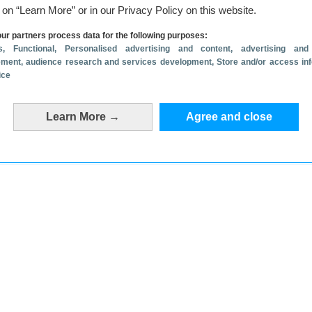
n laten weten dat het zo goed is om Android
g on “Learn More” or in our Privacy Policy on this website.
oe je de reactie kunt lezen.
ur partners process data for the following purposes:
wat jou betreft gelijk of heeft de EU het bij het
s
, Functional
, Personalised advertising and content, advertising and
ment, audience research and services development
, Store and/or access in
ice
Learn More →
Agree and close
ts een reactie