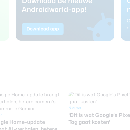
Download de nieuwe
Androidworld-app!
G
o
Download app
Nieuws
‘Dit is wat Google’s Pixe
ws
gle Home-update
Tag gaat kosten’
ngt AI-verhalen, betere