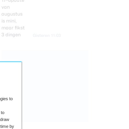
Gisteren 11:03
gies to
 to
hdraw
 time by