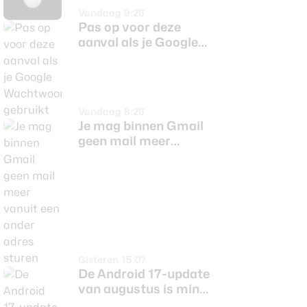
Vandaag 9:26
Pas op voor deze
aanval als je Google
Wachtwoordmanager
gebruikt
Vandaag 8:26
Je mag binnen Gmail
geen mail meer
vanuit een ander
adres sturen
Gisteren 15:07
De Android 17-update
van augustus is mini,
maar fikst 3 dingen