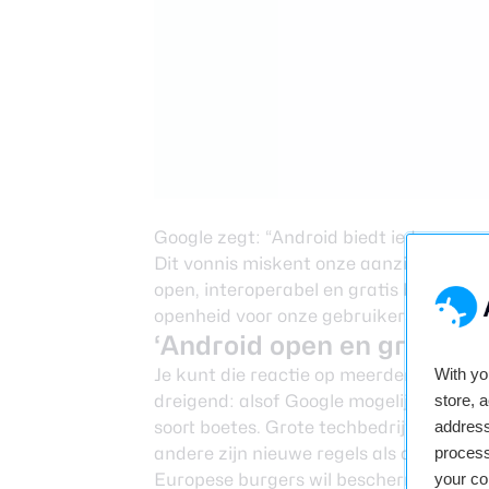
Google zegt: “Android biedt iedereen m
Dit vonnis miskent onze aanzienlijke i
open, interoperabel en gratis blijft. We
openheid voor onze gebruikers, partner
‘Android open en gratis h
Je kunt die reactie op meerdere maniere
With y
dreigend: alsof Google mogelijk van pla
store, 
soort boetes. Grote techbedrijven zijn 
address
andere zijn nieuwe regels als de Digital
process
Europese burgers wil beschermen tege
your co