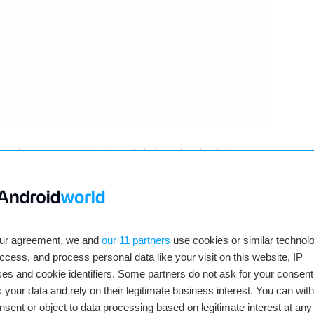
eer keuze en ondersteunt duizenden bedrijven.
nvesteringen om ervoor te zorgen dat Android
 blijven ons richten op voortdurende innovatie en
s en ontwikkelaars.”
ouden’
n lezen. Het klinkt ergens ook een beetje
our agreement, we and
our 11 partners
use cookies or similar technolo
n is om Android niet gratis te houden door dit
access, and process personal data like your visit on this website, IP
al langer het doelwit van de EU, dat met onder
es and cookie identifiers. Some partners do not ask for your consent
 Markets Act en de Digitale Services Act
 your data and rely on their legitimate business interest. You can wit
n onder andere machtsmisbruik door grote
nsent or object to data processing based on legitimate interest at any