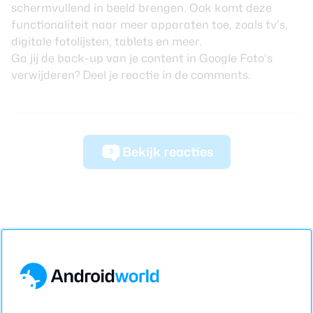
schermvullend in beeld brengen. Ook komt deze
functionaliteit naar meer apparaten toe, zoals tv’s,
digitale fotolijsten, tablets en meer.
Ga jij de back-up van je content in Google Foto’s
verwijderen? Deel je reactie in de comments.
Bekijk reacties
3