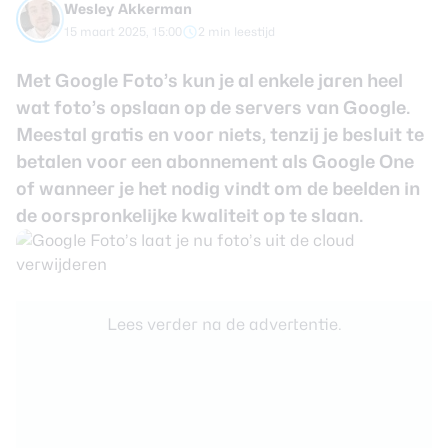
Wesley Akkerman
review
Beste tablets
15 maart 2025, 15:00
2 min leestijd
Smartwatches
Met Google Foto’s kun je al enkele jaren heel
Oordopjes
wat foto’s opslaan op de servers van Google.
Meestal gratis en voor niets, tenzij je besluit te
Tablets
betalen voor een abonnement als Google One
Deals
of wanneer je het nodig vindt om de beelden in
de oorspronkelijke kwaliteit op te slaan.
Community
Login
Lees verder na de advertentie.
Nieuwsbrief
Over ons