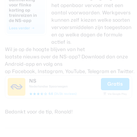
voor flinke
het openbaar vervoer met een
korting op
aantal voorwaarden. Werkgevers
treinreizen in
kunnen zelf kiezen welke soorten
de NS-app
vervoersmiddelen zijn toegestaan
Lees verder
en op welke dagen de formule
actief is.
Wil je op de hoogte blijven van het
laatste
nieuws
over de NS-app? Download dan
onze
Android-app
en volg ons
op
Facebook
,
Instagram
,
YouTube
,
Telegram
en
Twitter
.
NS
Gratis
Nederlandse Spoorwegen
6.6
(34.5k reviews)
Via Google Play
Bedankt voor de tip, Ronald!