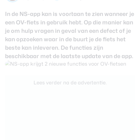
review
Beste tablets
Smartwatches
In de NS-app kan is voortaan te zien wanneer je
een OV-fiets in gebruik hebt. Op die manier kan
Oordopjes
je om hulp vragen in geval van een defect of je
kan opzoeken waar in de buurt je de fiets het
Tablets
beste kan inleveren. De functies zijn
beschikbaar met de laatste update van de app.
Deals
Community
Lees verder na de advertentie.
Login
Nieuwsbrief
Over ons